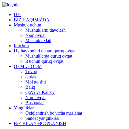
UY
BIZ HAQIMIZDA
Mushuk uchun
Mushuklarni davolash
Nam ovqat
Mushuk axlati
It uchun
Uy hayvonlari uchun quruq ovqat
Mushuklarga quruq ovqat
It uchun quruq ovqat
OEM va ODM
Tovuq
o'rdak
Mol go'shti
Baliq
Qo'zi va Kaltsiy
Nam ovqat
Boshqalar
Yangiliklar
Oziqlantirish bo'yicha maslahat
Sanoat yangiliklari
BIZ BILAN BOG'LANISH