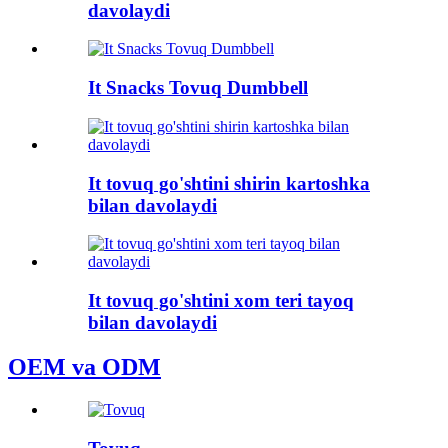
davolaydi
It Snacks Tovuq Dumbbell
It tovuq go'shtini shirin kartoshka
bilan davolaydi
It tovuq go'shtini xom teri tayoq
bilan davolaydi
OEM va ODM