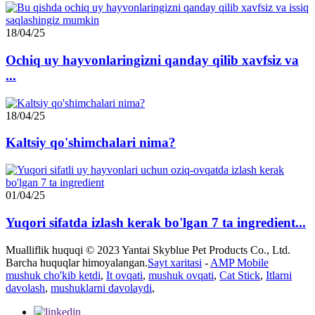
18/04/25
Ochiq uy hayvonlaringizni qanday qilib xavfsiz va
...
18/04/25
Kaltsiy qo'shimchalari nima?
01/04/25
Yuqori sifatda izlash kerak bo'lgan 7 ta ingredient...
Mualliflik huquqi © 2023 Yantai Skyblue Pet Products Co., Ltd.
Barcha huquqlar himoyalangan.
Sayt xaritasi
-
AMP Mobile
mushuk cho'kib ketdi
,
It ovqati
,
mushuk ovqati
,
Cat Stick
,
Itlarni
davolash
,
mushuklarni davolaydi
,