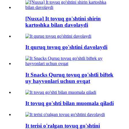
[Nusxa] It tovuq go'shtini shirin
kartoshka bilan davolaydi
It quruq tovuq go'shtini davolaydi
It Snacks Quruq tovuq go'shtli biftek
uy hayvonlari uchun ovqat
It tovuq go'shti bilan muomala qiladi
It terisi o'ralgan tovuq go'shtini