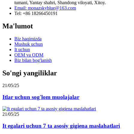
tumani, Yantay shahri, Shandong viloyati, Xitoy.
Email: monazskyblue@163.com
Tel: +86 18266450191
Ma'lumot
Biz haqimizda
Mushuk uchun
It uchun
OEM va ODM
Biz bilan bog'lanish
So'ngi yangiliklar
21/05/25
Itlar uchun sog'lom muolajalar
21/05/25
It egalari uchun 7 ta asosiy gigiena maslahatlari