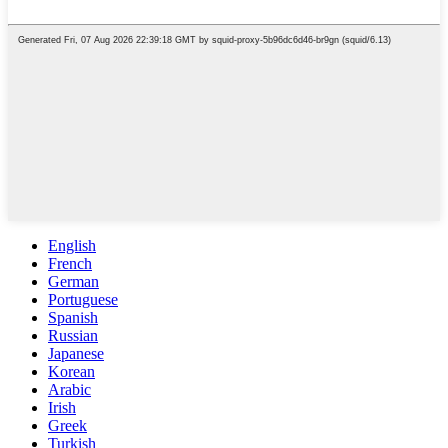
English
French
German
Portuguese
Spanish
Russian
Japanese
Korean
Arabic
Irish
Greek
Turkish