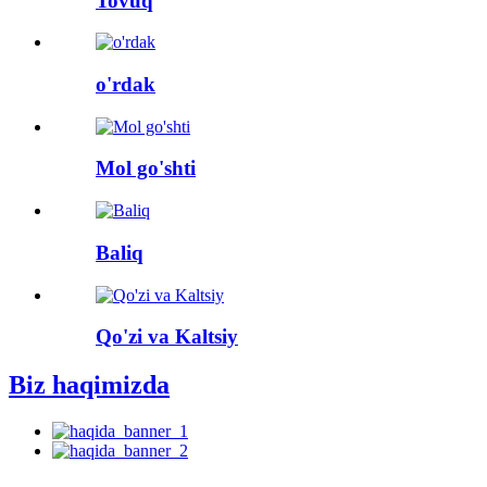
Tovuq
o'rdak
Mol go'shti
Baliq
Qo'zi va Kaltsiy
Biz haqimizda