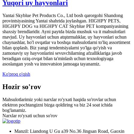
Yuqori uy hayvonlari
Yantai Skyblue Pet Products Co., Ltd bosh qarorgohi Shandong
provintsiyasining Yantai shahrida joylashgan. HIGHPY PETS,
HIGHPY DOG va HIGHPY CAT Skyblue PET kompaniyasining
shaxsiy brendlaridir. Ayni paytda bizda mushuk va it mahsulotlari
mavjud. Uy hayvonlari uchun atıştırmalıklar, uy hayvonlari uchun
chaynashlar, ho'l ovqatlar va boshqa mahsulotlarni to'liq assortiment
bilan qoplash. Biz yangi tendentsiyalarni yo'lga qo'yish va
zamonaviy uy hayvonlarini sevuvchilarning afzalliklariga javob
beradigan oziq-ovqat bilan ta'minlash uchun texnologiyaga
asoslangan yosh va innovatsion jamoaga tayanamiz.
Ko'proq o'qish
Hozir so'rov
Mahsulotlarimiz yoki narxlar ro'yxati haqida so'rovlar uchun
elektron pochtangizni bizga qoldiring va biz 24 soat ichida
bog'lanamiz.
Narxlar ro'yxati uchun so'rov
Manzil: Liandong U Gu a39 No.36 Jingsan Road, Gaoxin